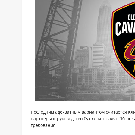
Последним адекватным вариантом считается Кли
партнеры и руководство буквально садят “Корол
требования.