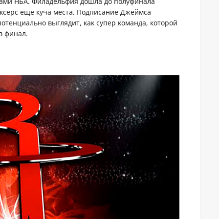
дами НБА. Филадельфия дошла до полуфинала
иксерс еще куча места. Подписание Джеймса
отенциально выглядит, как супер команда, которой
в финал.