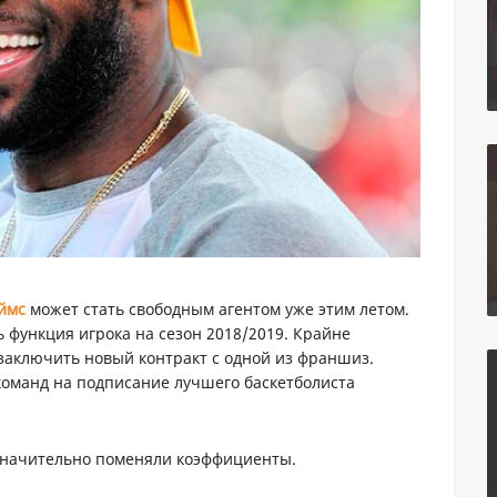
ймс
может стать свободным агентом уже этим летом.
ь функция игрока на сезон 2018/2019. Крайне
 заключить новый контракт с одной из франшиз.
оманд на подписание лучшего баскетболиста
значительно поменяли коэффициенты.