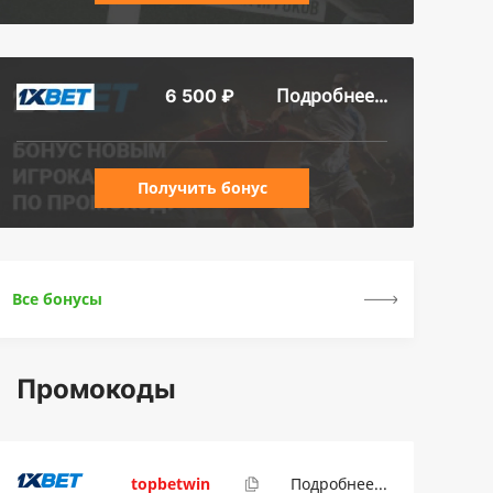
Подробнее...
6 500 ₽
Получить бонус
Все бонусы
Промокоды
topbetwin
Подробнее...