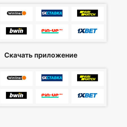
Скачать приложение