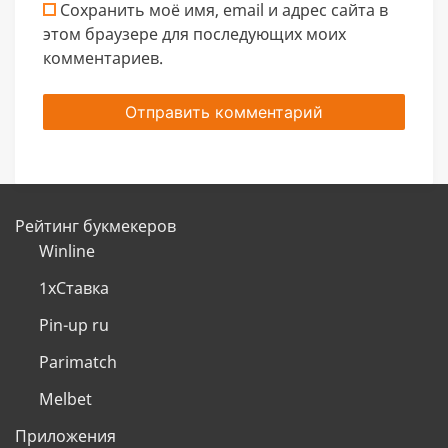
Сохранить моё имя, email и адрес сайта в
этом браузере для последующих моих
комментариев.
Рейтинг букмекеров
Winline
1хСтавка
Pin-up ru
Parimatch
Melbet
Приложения