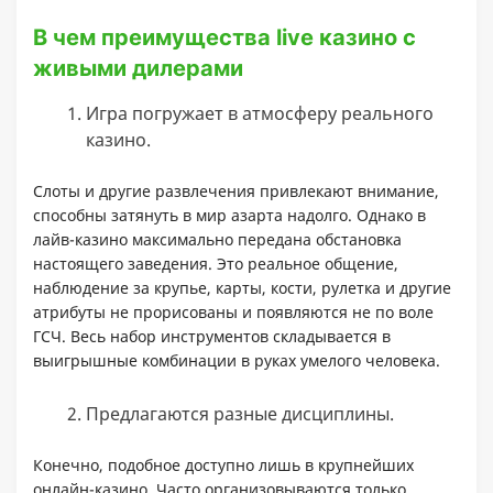
В чем преимущества live казино с
живыми дилерами
Игра погружает в атмосферу реального
казино.
Слоты и другие развлечения привлекают внимание,
способны затянуть в мир азарта надолго. Однако в
лайв-казино максимально передана обстановка
настоящего заведения. Это реальное общение,
наблюдение за крупье, карты, кости, рулетка и другие
атрибуты не прорисованы и появляются не по воле
ГСЧ. Весь набор инструментов складывается в
выигрышные комбинации в руках умелого человека.
Предлагаются разные дисциплины.
Конечно, подобное доступно лишь в крупнейших
онлайн-казино. Часто организовываются только