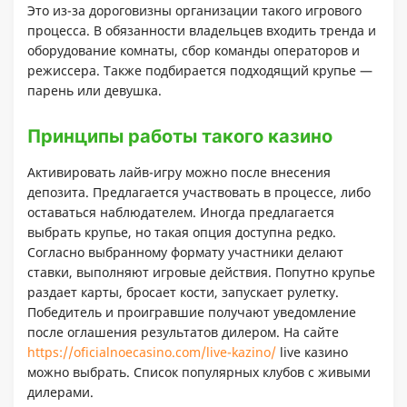
Это из-за дороговизны организации такого игрового
процесса. В обязанности владельцев входить тренда и
оборудование комнаты, сбор команды операторов и
режиссера. Также подбирается подходящий крупье —
парень или девушка.
Принципы работы такого казино
Активировать лайв-игру можно после внесения
депозита. Предлагается участвовать в процессе, либо
оставаться наблюдателем. Иногда предлагается
выбрать крупье, но такая опция доступна редко.
Согласно выбранному формату участники делают
ставки, выполняют игровые действия. Попутно крупье
раздает карты, бросает кости, запускает рулетку.
Победитель и проигравшие получают уведомление
после оглашения результатов дилером. На сайте
https://oficialnoecasino.com/live-kazino/
live казино
можно выбрать. Список популярных клубов с живыми
дилерами.