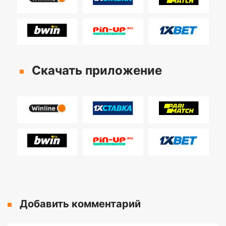
Скачать приложение
Добавить комментарий