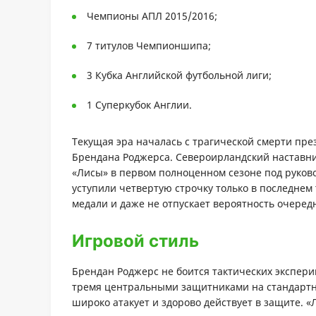
Чемпионы АПЛ 2015/2016;
7 титулов Чемпионшипа;
3 Кубка Английской футбольной лиги;
1 Суперкубок Англии.
Текущая эра началась с трагической смерти пре
Брендана Роджерса. Североирландский наставник
«Лисы» в первом полноценном сезоне под руков
уступили четвертую строчку только в последнем 
медали и даже не отпускает вероятность очередн
Игровой стиль
Брендан Роджерс не боится тактических экспери
тремя центральными защитниками на стандартные
широко атакует и здорово действует в защите.