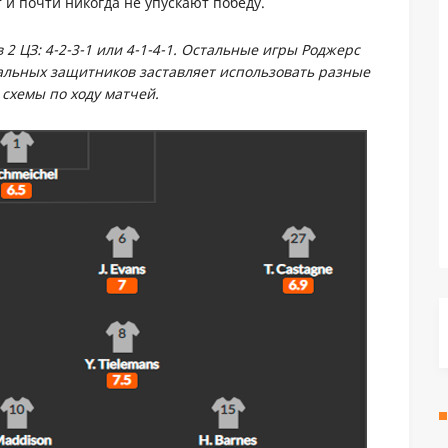
 и почти никогда не упускают победу.
 2 ЦЗ: 4-2-3-1 или 4-1-4-1. Остальные игры Роджерс
ральных защитников заставляет использовать разные
схемы по ходу матчей.