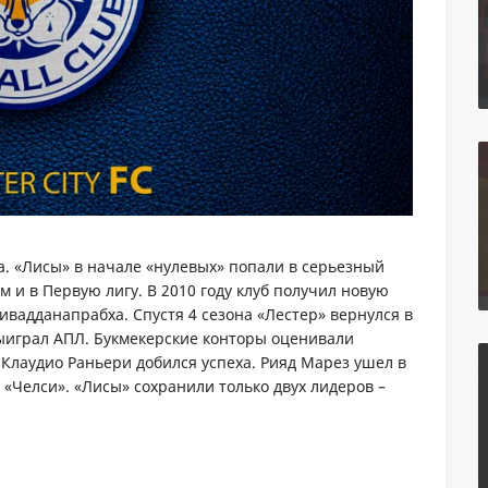
ка. «Лисы» в начале «нулевых» попали в серьезный
 и в Первую лигу. В 2010 году клуб получил новую
адданапрабха. Спустя 4 сезона «Лестер» вернулся в
выиграл АПЛ. Букмекерские конторы оценивали
Клаудио Раньери добился успеха. Рияд Марез ушел в
 «Челси». «Лисы» сохранили только двух лидеров –