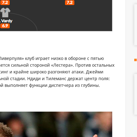
Ливерпуля» клуб играет низко в обороне с пятью
ется сильной стороной «Лестера». Против остальных
инг и крайне широко разгоняют атаки. Джейми
ной стадии. Ндиди и Тилеманс держат центр поля:
ой выполняет функции диспетчера из глубины.