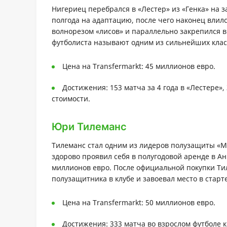
Нигериец перебрался в «Лестер» из «Генка» на 
полгода на адаптацию, после чего наконец влилс
волнорезом «лисов» и параллельно закрепился в 
футболиста называют одним из сильнейших клас
Цена на Transfermarkt: 45 миллионов евро.
Достижения: 153 матча за 4 года в «Лестере»,
стоимости.
Юри Тилеманс
Тилеманс стал одним из лидеров полузащиты «М
здорово проявил себя в полугодовой аренде в Ан
миллионов евро. После официальной покупки Ти
полузащитника в клубе и завоевал место в стар
Цена на Transfermarkt: 50 миллионов евро.
Достижения: 333 матча во взрослом футболе к