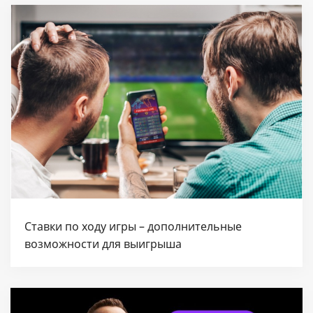
Ставки по ходу игры – дополнительные
возможности для выигрыша