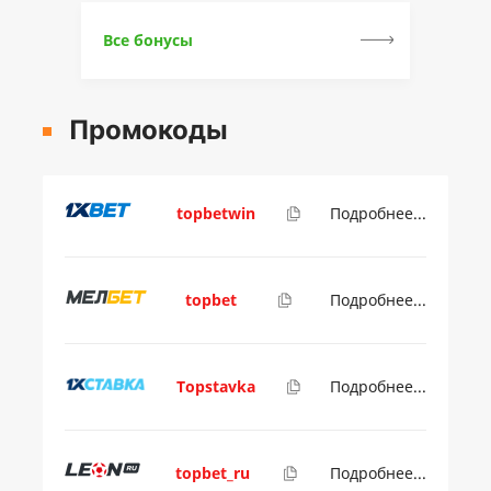
Все бонусы
Промокоды
topbetwin
Подробнее...
topbet
Подробнее...
Topstavka
Подробнее...
topbet_ru
Подробнее...