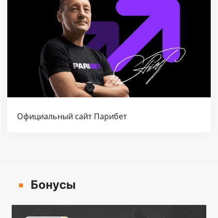
Официальный сайт Парибет
Бонусы