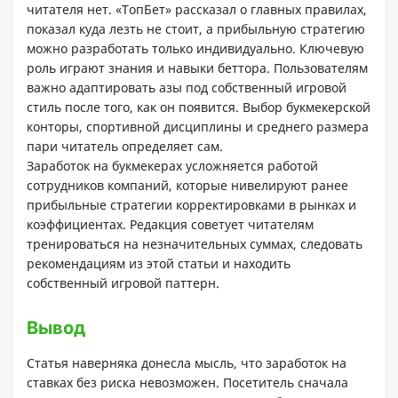
читателя нет. «ТопБет» рассказал о главных правилах,
показал куда лезть не стоит, а прибыльную стратегию
можно разработать только индивидуально. Ключевую
роль играют знания и навыки беттора. Пользователям
важно адаптировать азы под собственный игровой
стиль после того, как он появится. Выбор букмекерской
конторы, спортивной дисциплины и среднего размера
пари читатель определяет сам.
Заработок на букмекерах усложняется работой
сотрудников компаний, которые нивелируют ранее
прибыльные стратегии корректировками в рынках и
коэффициентах. Редакция советует читателям
тренироваться на незначительных суммах, следовать
рекомендациям из этой статьи и находить
собственный игровой паттерн.
Вывод
Статья наверняка донесла мысль, что заработок на
ставках без риска невозможен. Посетитель сначала