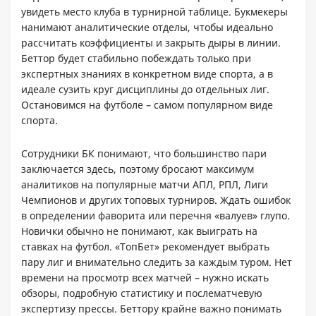
увидеть место клуба в турнирной таблице. Букмекеры
нанимают аналитические отделы, чтобы идеально
рассчитать коэффициенты и закрыть дыры в линии.
Беттор будет стабильно побеждать только при
экспертных знаниях в конкретном виде спорта, а в
идеале сузить круг дисциплины до отдельных лиг.
Остановимся на футболе – самом популярном виде
спорта.
Сотрудники БК понимают, что большинство пари
заключается здесь, поэтому бросают максимум
аналитиков на популярные матчи АПЛ, РПЛ, Лиги
Чемпионов и других топовых турниров. Ждать ошибок
в определении фаворита или перечня «валуев» глупо.
Новички обычно не понимают, как выиграть на
ставках на футбол. «ТопБет» рекомендует выбрать
пару лиг и внимательно следить за каждым туром. Нет
времени на просмотр всех матчей – нужно искать
обзоры, подробную статистику и послематчевую
экспертизу прессы. Беттору крайне важно понимать