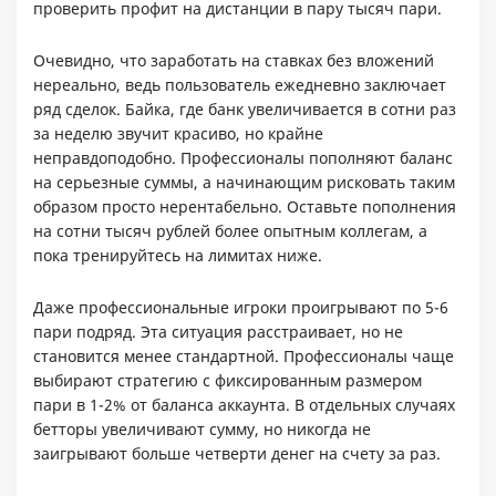
проверить профит на дистанции в пару тысяч пари.
Очевидно, что заработать на ставках без вложений
нереально, ведь пользователь ежедневно заключает
ряд сделок. Байка, где банк увеличивается в сотни раз
за неделю звучит красиво, но крайне
неправдоподобно. Профессионалы пополняют баланс
на серьезные суммы, а начинающим рисковать таким
образом просто нерентабельно. Оставьте пополнения
на сотни тысяч рублей более опытным коллегам, а
пока тренируйтесь на лимитах ниже.
Даже профессиональные игроки проигрывают по 5-6
пари подряд. Эта ситуация расстраивает, но не
становится менее стандартной. Профессионалы чаще
выбирают стратегию с фиксированным размером
пари в 1-2% от баланса аккаунта. В отдельных случаях
бетторы увеличивают сумму, но никогда не
заигрывают больше четверти денег на счету за раз.