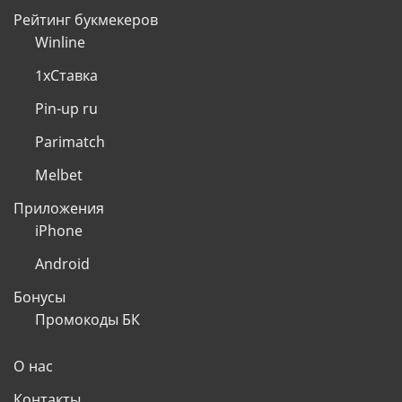
Рейтинг букмекеров
Winline
1хСтавка
Pin-up ru
Parimatch
Melbet
Приложения
iPhone
Android
Бонусы
Промокоды БК
О нас
Контакты