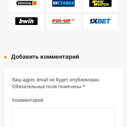
Добавить комментарий
Ваш адрес email не будет опубликован.
Обязательные поля помечены
*
Комментарий