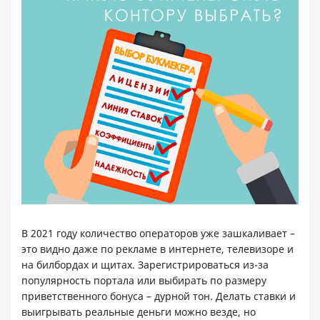
В 2021 году количество операторов уже зашкаливает –
это видно даже по рекламе в интернете, телевизоре и
на билбордах и щитах. Зарегистрироваться из-за
популярность портала или выбирать по размеру
приветственного бонуса – дурной тон. Делать ставки и
выигрывать реальные деньги можно везде, но