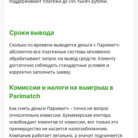
поддерживают платежи до 595 тысяч рублей.
Сроки вывода
Сколько по времени выводятся деньги с Париматч:
абсолютно все платежные системы мгновенно
обрабатывают запрос на вывод средств. Клиенту
достаточно соблюдать стандартные условия и
корректно заполнить заявку.
Комиссии и налоги на выигрыш в
Parimatch
Как снять деньги Париматч – точно не вопрос
относительно комиссии. Букмекерская контора
освобождает клиентов от комиссии, вот только это
преимущество не касается налогообложения.
Компания работает легально, а значит подчиняется