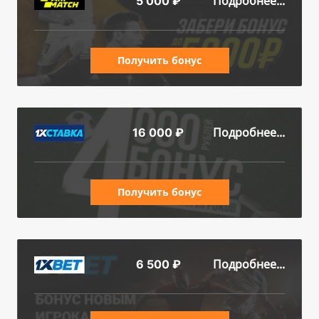
Подробнее...
5 000 ₽
Получить бонус
Подробнее...
16 000 ₽
Получить бонус
Подробнее...
6 500 ₽