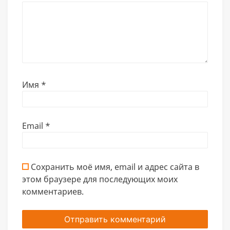
Имя
*
Email
*
Сохранить моё имя, email и адрес сайта в
этом браузере для последующих моих
комментариев.