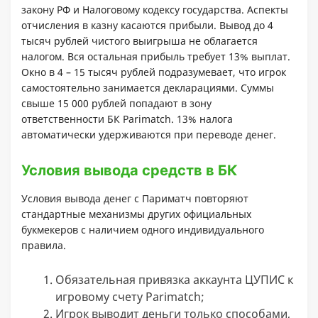
закону РФ и Налоговому кодексу государства. Аспекты
отчисления в казну касаются прибыли. Вывод до 4
тысяч рублей чистого выигрыша не облагается
налогом. Вся остальная прибыль требует 13% выплат.
Окно в 4 – 15 тысяч рублей подразумевает, что игрок
самостоятельно занимается декларациями. Суммы
свыше 15 000 рублей попадают в зону
ответственности БК Parimatch. 13% налога
автоматически удерживаются при переводе денег.
Условия вывода средств в БК
Условия вывода денег с Париматч повторяют
стандартные механизмы других официальных
букмекеров с наличием одного индивидуального
правила.
Обязательная привязка аккаунта ЦУПИС к
игровому счету Parimatch;
Игрок выводит деньги только способами,