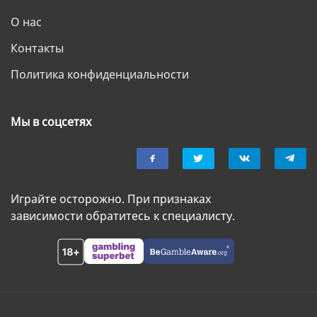
О нас
Контакты
Политика конфиденциальности
Мы в соцсетях
Играйте осторожно. При признаках
зависимости обратитесь к специалисту.