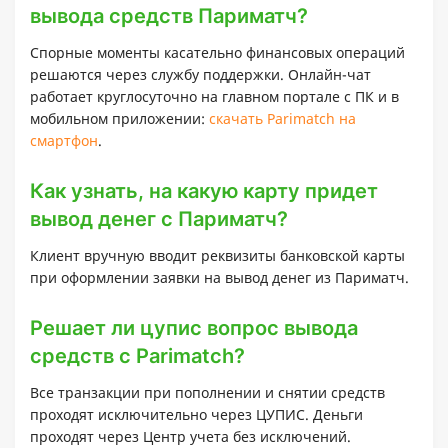
вывода средств Париматч?
Спорные моменты касательно финансовых операций
решаются через службу поддержки. Онлайн-чат
работает круглосуточно на главном портале с ПК и в
мобильном приложении:
скачать Parimatch на
смартфон
.
Как узнать, на какую карту придет
вывод денег с Париматч?
Клиент вручную вводит реквизиты банковской карты
при оформлении заявки на вывод денег из Париматч.
Решает ли цупис вопрос вывода
средств с Parimatch?
Все транзакции при пополнении и снятии средств
проходят исключительно через ЦУПИС. Деньги
проходят через Центр учета без исключений.