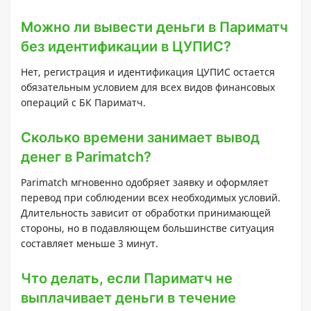
Можно ли вывести деньги в Париматч
без идентификации в ЦУПИС?
Нет, регистрация и идентификация ЦУПИС остается
обязательным условием для всех видов финансовых
операций с БК Париматч.
Сколько времени занимает вывод
денег в Parimatch?
Parimatch мгновенно одобряет заявку и оформляет
перевод при соблюдении всех необходимых условий.
Длительность зависит от обработки принимающей
стороны, но в подавляющем большинстве ситуация
составляет меньше 3 минут.
Что делать, если Париматч не
выплачивает деньги в течение