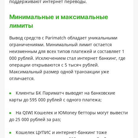
поддерживают интернет переводы.
Минимальные и максимальные
лимиты
Вывод средств с Parimatch обладает уникальными
ограничениями. Минимальный лимит остается
неизменным для всех типов платежей и составляет 1
000 рублей. Исключением стал интернет банкинг, где
операции открываются с 5 тысяч рублей.
Максимальный размер одной транзакции уже
отличается.
Клиенты БК Париматч выводят на банковские
карты до 595 000 рублей с одного платежа;
На QIWI Кошелек и ЮMoney бетторы могут вывести
до 25 000 рублей за раз;
Кошелек ЦУПИС и интернет-банкинг тоже