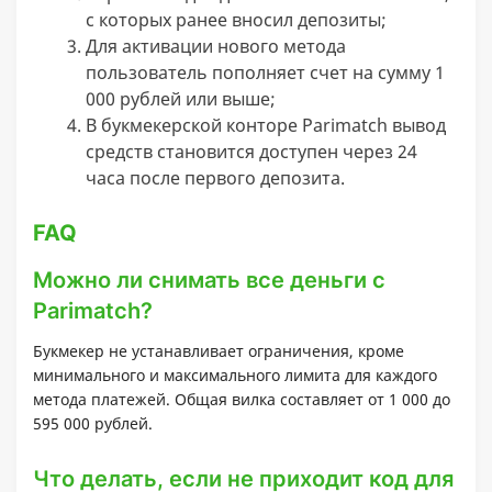
с которых ранее вносил депозиты;
Для активации нового метода
пользователь пополняет счет на сумму 1
000 рублей или выше;
В букмекерской конторе Parimatch вывод
средств становится доступен через 24
часа после первого депозита.
FAQ
Можно ли снимать все деньги с
Parimatch?
Букмекер не устанавливает ограничения, кроме
минимального и максимального лимита для каждого
метода платежей. Общая вилка составляет от 1 000 до
595 000 рублей.
Что делать, если не приходит код для