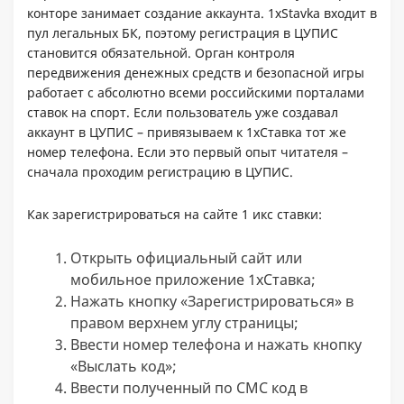
конторе занимает создание аккаунта. 1xStavka входит в
пул легальных БК, поэтому регистрация в ЦУПИС
становится обязательной. Орган контроля
передвижения денежных средств и безопасной игры
работает с абсолютно всеми российскими порталами
ставок на спорт. Если пользователь уже создавал
аккаунт в ЦУПИС – привязываем к 1хСтавка тот же
номер телефона. Если это первый опыт читателя –
сначала проходим регистрацию в ЦУПИС.
Как зарегистрироваться на сайте 1 икс ставки:
Открыть официальный сайт или
мобильное приложение 1хСтавка;
Нажать кнопку «Зарегистрироваться» в
правом верхнем углу страницы;
Ввести номер телефона и нажать кнопку
«Выслать код»;
Ввести полученный по СМС код в