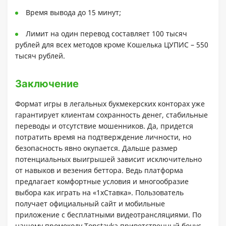
Время вывода до 15 минут;
Лимит на один перевод составляет 100 тысяч
рублей для всех методов кроме Кошелька ЦУПИС – 550
тысяч рублей.
Заключение
Формат игры в легальных букмекерских конторах уже
гарантирует клиентам сохранность денег, стабильные
переводы и отсутствие мошенников. Да, придется
потратить время на подтверждение личности, но
безопасность явно окупается. Дальше размер
потенциальных выигрышей зависит исключительно
от навыков и везения беттора. Ведь платформа
предлагает комфортные условия и многообразие
выбора как играть на «1хСтавка». Пользователь
получает официальный сайт и мобильные
приложение с бесплатными видеотрансляциями. По
нашему промокоду Topstavka приветственный бонус