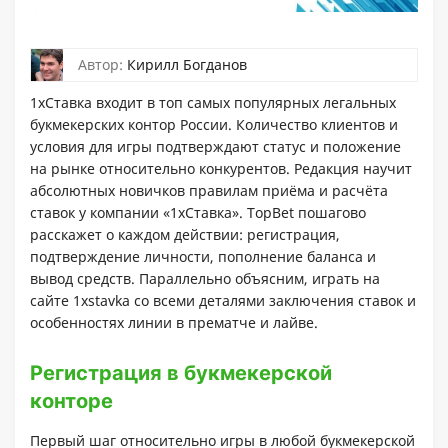
Автор:
Кирилл Богданов
1хСтавка входит в топ самых популярных легальных
букмекерских контор России. Количество клиентов и
условия для игры подтверждают статус и положение
на рынке относительно конкурентов. Редакция научит
абсолютных новичков правилам приёма и расчёта
ставок у компании «1хСтавка». TopBet пошагово
расскажет о каждом действии: регистрация,
подтверждение личности, пополнение баланса и
вывод средств. Параллельно объясним, играть на
сайте 1xstavka со всеми деталями заключения ставок и
особенностях линии в прематче и лайве.
Регистрация в букмекерской
конторе
Первый шаг относительно игры в любой букмекерской