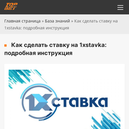
Главная страница
»
База знаний
»
Как сделать ставку на
1xstavka: подробная инструкция
Как сделать ставку на 1xstavka:
подробная инструкция