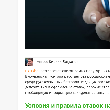
Автор:
Кирилл Богданов
БК 1xbet
возглавляет список самых популярных м
Букмекерская контора работает без российской л
среди русскоязычных бетторов. Редакция расска
депозит, тип и оформление ставок, рабочие стра
необходимую информацию как сделать ставку на 
Условия и правила ставок н