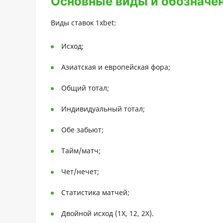
Основные виды и обозначен
Виды ставок 1xbet:
Исход;
Азиатская и европейская фора;
Общий тотал;
Индивидуальный тотал;
Обе забьют;
Тайм/матч;
Чет/нечет;
Статистика матчей;
Двойной исход (1X, 12, 2X).