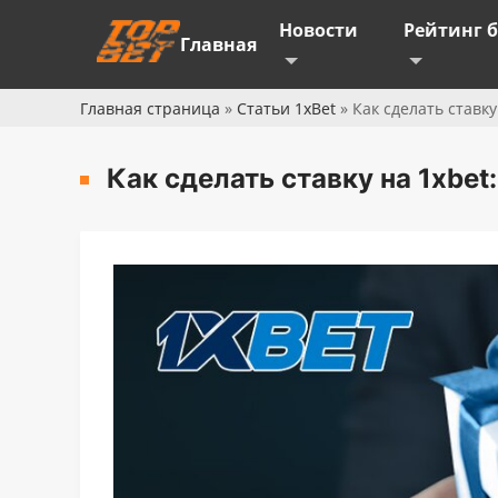
Новости
Рейтинг 
Главная
Главная страница
»
Статьи 1xBet
»
Как сделать ставк
Как сделать ставку на 1xbe