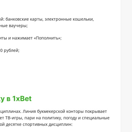
ий: банковские карты, электронные кошельки,
ные ваучеры;
зиты и нажимает «Пополнить»;
0 рублей;
у в 1xBet
исциплинах. Линия букмекерской конторы покрывает
т ТВ-игры, пари на политику, погоду и специальные
ной десятке спортивных дисциплин: