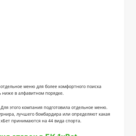
 отдельное меню для более комфортного поиска
 ниже в алфавитном порядке.
. Для этого компания подготовила отдельное меню.
урнира, лучшего бомбардира или определяют какая
хБет принимаются на 44 вида спорта.