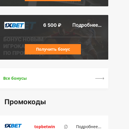
Подробнее...
6 500 ₽
Получить бонус
Все бонусы
Промокоды
topbetwin
Подробнее...