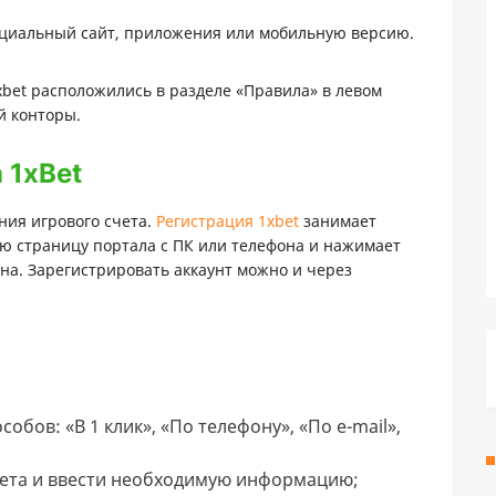
ициальный сайт, приложения или мобильную версию.
xbet расположились в разделе «Правила» в левом
й конторы.
 1xBet
ния игрового счета.
Регистрация 1xbet
занимает
ую страницу портала с ПК или телефона и нажимает
на. Зарегистрировать аккаунт можно и через
бов: «В 1 клик», «По телефону», «По e-mail»,
чета и ввести необходимую информацию;