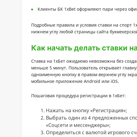
Клиенты БК 1xBet оформляют пари через оф
Подробные правила и условия ставки на спорт 1
нижнем углу любой страницы сайта букмекерско
Как начать делать ставки на
Ставка на 1хБет ожидаемо невозможна без созда
меньше 5 минут. Пользователь открывает главн
одноименную кнопку в правом верхнем углу экра
мобильное приложение Android или iOS.
Пошаговая процедура регистрации в 1хБет:
Нажать на кнопку «Регистрация»;
Выбрать один из 4 предложенных спосо
«Соцсети и мессенджеры»;
Определиться с валютой игрового с