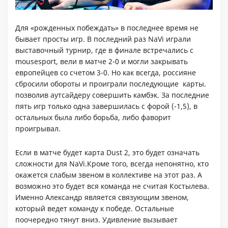
Для «рожденных побеждать» в последнее время не
бывает просты игр. В последний раз NaVi играли
выставочный турнир, где в финале встречались с
mousesport, вели в матче 2-0 и могли закрывать
европейцев со счетом 3-0. Но как всегда, россияне
сбросили обороты и проиграли последующие карты.
позволив аутсайдеру совершить камбэк. За последние
пять игр только одна завершилась с форой (-1,5), в
остальных была либо борьба, либо фаворит
проигрывал.
Если в матче будет карта Dust 2, это будет означать
сложности для NaVi.Кроме того, всегда непонятно, кто
окажется слабым звеном в коллективе на этот раз. А
возможно это будет вся команда не считая Костылева.
Именно Александр является связующим звеном,
который ведет команду к победе. Остальные
поочередно тянут вниз. Удивление вызывает