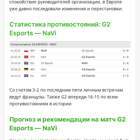
спокойствие руководителей организации, в Европе
уже давно последовали изменения и перестановки.
Статистика противостояний: G2
Esports — NaVi
Со счетом 3-2 по последним пяти личным встречам
ведут французы. Также G2 впереди 16-15 по всем
противостояниям в истории.
Прогноз и рекомендации на матч G2
Esports — NaVi