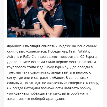
Французы выглядят симпатично даже на фоне самых
скилловых коллективов. Победы над Team Vitality,
Astralis и FaZe Clan заставляют поверить в G2 Esports.
Дополнением истории стало первое место по итогам
группового этапа к данному турниру. Две победы в
трех матчах позволили команде выйти в верхнюю
сетку, где они и сыграют с «Нави». В соперниках
сильный, но отнюдь не «железный» соперник. К слову,
G2 всегда находили возможности навязать борьбу
«рожденным побеждать» и каждый второй матч
заканчивался победой французов.