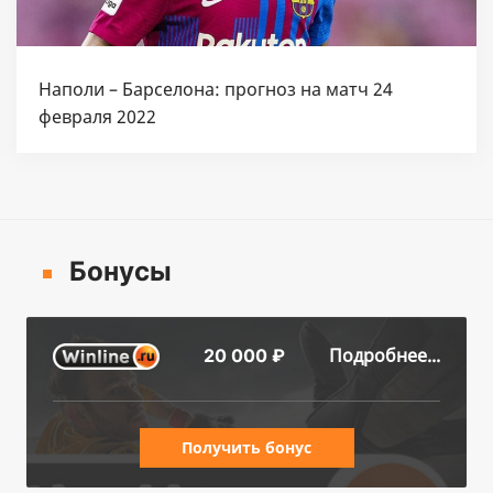
Наполи – Барселона: прогноз на матч 24
февраля 2022
Бонусы
Подробнее...
20 000 ₽
Получить бонус