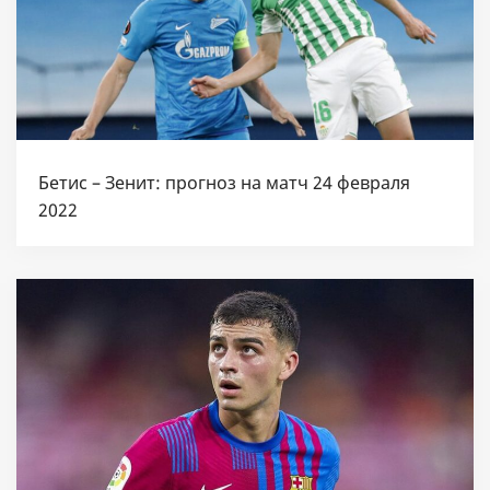
Бетис – Зенит: прогноз на матч 24 февраля
2022