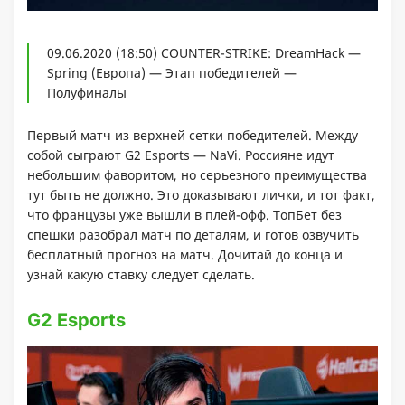
09.06.2020 (18:50) COUNTER-STRIKE: DreamHack —
Spring (Европа) — Этап победителей —
Полуфиналы
Первый матч из верхней сетки победителей. Между
собой сыграют G2 Esports — NaVi. Россияне идут
небольшим фаворитом, но серьезного преимущества
тут быть не должно. Это доказывают лички, и тот факт,
что французы уже вышли в плей-офф. ТопБет без
спешки разобрал матч по деталям, и готов озвучить
бесплатный прогноз на матч. Дочитай до конца и
узнай какую ставку следует сделать.
G2 Esports