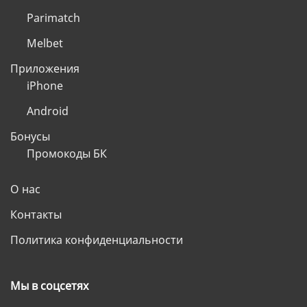
Parimatch
Melbet
Приложения
iPhone
Android
Бонусы
Промокоды БК
О нас
Контакты
Политика конфиденциальности
Мы в соцсетях