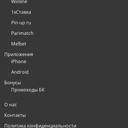
Winline
1хСтавка
Pin-up ru
Parimatch
Melbet
Приложения
iPhone
Android
Бонусы
Промокоды БК
О нас
Контакты
Политика конфиденциальности