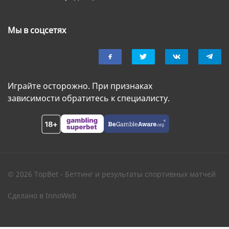
Мы в соцсетях
Играйте осторожно. При признаках
зависимости обратитесь к специалисту.
© 2026 TopBet - Беттинг и результаты спортивных матчей
Сделано в
InnoWeb