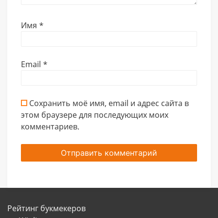
Имя
*
Email
*
Сохранить моё имя, email и адрес сайта в
этом браузере для последующих моих
комментариев.
Рейтинг букмекеров