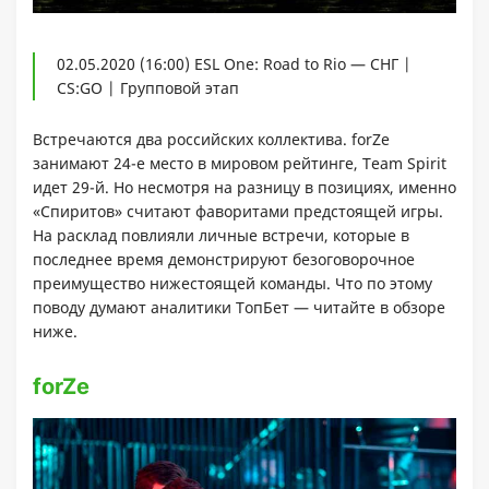
02.05.2020 (16:00) ESL One: Road to Rio — СНГ |
CS:GO | Групповой этап
Встречаются два российских коллектива. forZe
занимают 24-е место в мировом рейтинге, Team Spirit
идет 29-й. Но несмотря на разницу в позициях, именно
«Спиритов» считают фаворитами предстоящей игры.
На расклад повлияли личные встречи, которые в
последнее время демонстрируют безоговорочное
преимущество нижестоящей команды. Что по этому
поводу думают аналитики ТопБет — читайте в обзоре
ниже.
forZe