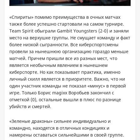
«Спириты» помимо преимущества в очных матчах
также более успешно стартовали на самом турнире.
Team Spirit обыграли Gambit Youngsters (2-0) и заняли
место на верхушке группы. Не смущает команду и факт
более низкой сыгранности. Все киберспортсмены
провели за нынешнюю организацию гораздо меньше
матчей. Причем пришли все из разных мест, что
является необычным явлением в нынешнем
киберспорте. Но как показывает практика, именно
личный скилл является в приоритете. Важно, что ни
один участник команды не показал «минус» в первой
игре. Только Борис magixx Воробьев закончил с
отметкой (0), остальные вышли в плюс по разнице
убийств и смертей.
«Зеленые драконы» сильнее индивидуально и
командно, находятся в отличных кондициях и
намерены оставаться сильнейшими в своей группе.