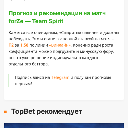
Прогноз и рекомендации на матч
forZe — Team Spirit
Кажется все очевидным, «Спириты» сильнее и должны
побеждать. Это и станет основной ставкой на матч –
П2
за
1,58
по линии
«Винлайн»
. Конечно ради роста
коэффициента можно подгрузить и минусовую фору,
но это уже решение индивидуально каждого
отдельного беттора.
Подписывайся на
Telegram
и получай прогнозы
первым!
TopBet рекомендует