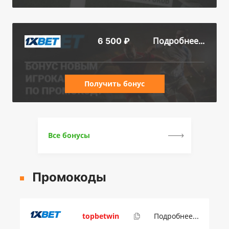
Подробнее...
6 500 ₽
Получить бонус
Все бонусы
Промокоды
topbetwin
Подробнее...