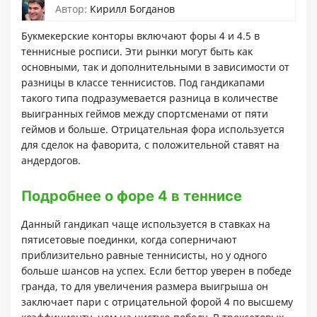
Автор:
Кирилл Богданов
Букмекерские конторы включают форы 4 и 4.5 в
теннисные росписи. Эти рынки могут быть как
основными, так и дополнительными в зависимости от
разницы в классе теннисистов. Под гандикапами
такого типа подразумевается разница в количестве
выигранных геймов между спортсменами от пяти
геймов и больше. Отрицательная фора используется
для сделок на фаворита, с положительной ставят на
андердогов.
Подробнее о форе 4 в теннисе
Данный гандикап чаще используется в ставках на
пятисетовые поединки, когда соперничают
приблизительно равные теннисисты, но у одного
больше шансов на успех. Если беттор уверен в победе
гранда, то для увеличения размера выигрыша он
заключает пари с отрицательной форой 4 по высшему