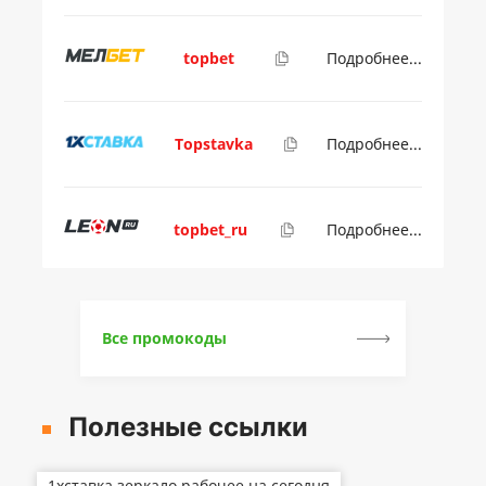
topbet
Подробнее...
Topstavka
Подробнее...
topbet_ru
Подробнее...
Все промокоды
Полезные ссылки
1хставка зеркало рабочее на сегодня