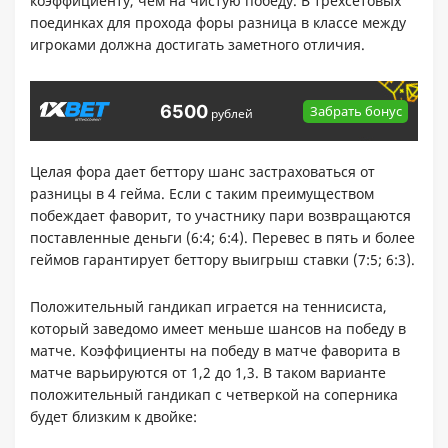
коэффициенту, чем на чистую победу. В трехсетовых
поединках для прохода форы разница в классе между
игроками должна достигать заметного отличия.
6500
Забрать бонус
рублей
Целая фора дает беттору шанс застраховаться от
разницы в 4 гейма. Если с таким преимуществом
побеждает фаворит, то участнику пари возвращаются
поставленные деньги (6:4; 6:4). Перевес в пять и более
геймов гарантирует беттору выигрыш ставки (7:5; 6:3).
Положительный гандикап играется на теннисиста,
который заведомо имеет меньше шансов на победу в
матче. Коэффициенты на победу в матче фаворита в
матче варьируются от 1,2 до 1,3. В таком варианте
положительный гандикап с четверкой на соперника
будет близким к двойке: