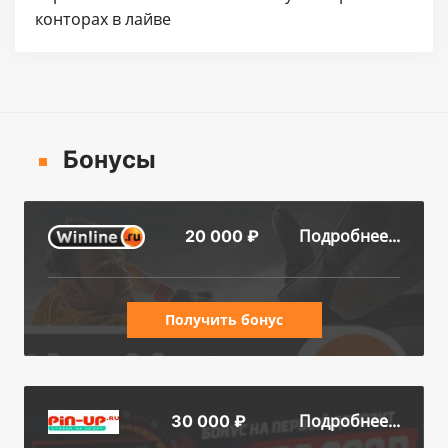
конторах в лайве
Бонусы
Подробнее...
20 000 ₽
Получить бонус
Подробнее...
30 000 ₽