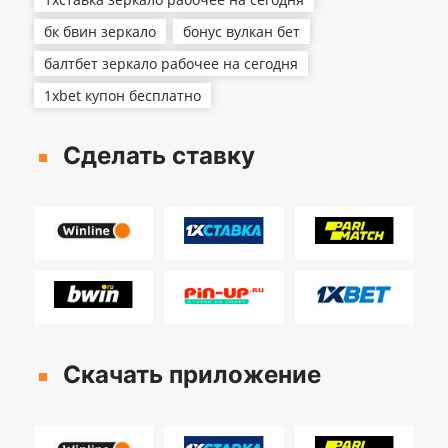
бк бвин зеркало
бонус вулкан бет
балтбет зеркало рабочее на сегодня
1xbet купон бесплатно
Сделать ставку
Скачать приложение