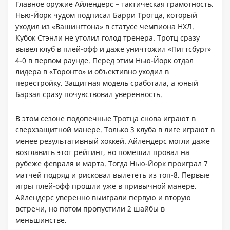
Главное оружие Айлендерс – тактическая грамотность.
Нью-Йорк чудом подписал Барри Тротца, который
уходил из «Вашингтона» в статусе чемпиона НХЛ.
Кубок Стэнли не утолил голод тренера. Тротц сразу
вывел клуб в плей-офф и даже уничтожил «Питтсбург»
4-0 в первом раунде. Перед этим Нью-Йорк отдал
лидера в «Торонто» и объективно уходил в
перестройку. Защитная модель сработала, а юный
Барзал сразу почувствовал уверенность.
В этом сезоне подопечные Тротца снова играют в
сверхзащитной манере. Только 3 клуба в лиге играют в
менее результативный хоккей. Айлендерс могли даже
возглавить этот рейтинг, но помешал провал на
рубеже февраля и марта. Тогда Нью-Йорк проиграл 7
матчей подряд и рисковал вылететь из топ-8. Первые
игры плей-офф прошли уже в привычной манере.
Айлендерс уверенно выиграли первую и вторую
встречи, но потом пропустили 2 шайбы в
меньшинстве.