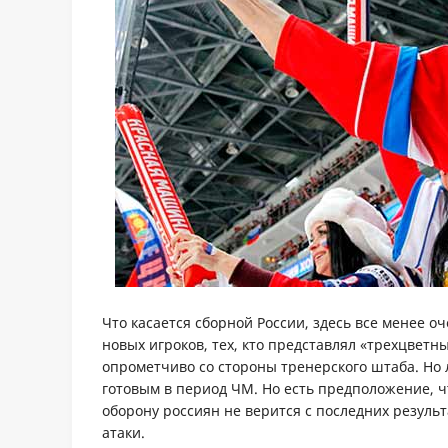
Что касается сборной России, здесь все менее о
новых игроков, тех, кто представлял «трехцвет
опрометчиво со стороны тренерского штаба. Но л
готовым в период ЧМ. Но есть предположение, чт
оборону россиян не верится с последних резуль
атаки.