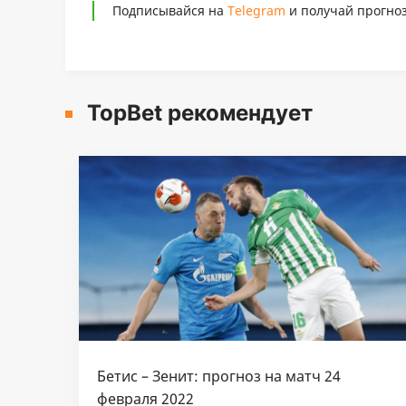
Подписывайся на
Telegram
и получай прогно
TopBet рекомендует
Бетис – Зенит: прогноз на матч 24
февраля 2022