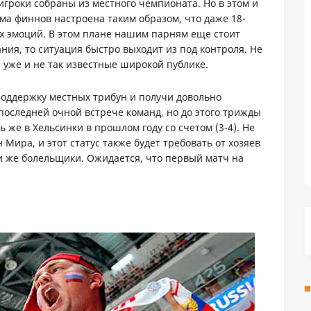
игроки собраны из местного чемпионата. Но в этом и
тема финнов настроена таким образом, что даже 18-
х эмоций. В этом плане нашим парням еще стоит
ния, то ситуация быстро выходит из под контроля. Не
 уже и не так известные широкой публике.
поддержку местных трибун и получи довольно
последней очной встрече команд, но до этого трижды
 же в Хельсинки в прошлом году со счетом (3-4). Не
ира, и этот статус также будет требовать от хозяев
и же болельщики. Ожидается, что первый матч на