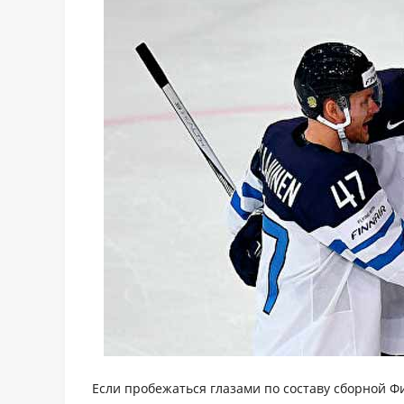
Если пробежаться глазами по составу сборной Ф