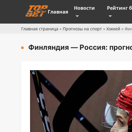
Новости
Рейтинг 
Главная
Главная страница
»
Прогнозы на спорт
»
Хоккей
»
Фин
Финляндия — Россия: прогно