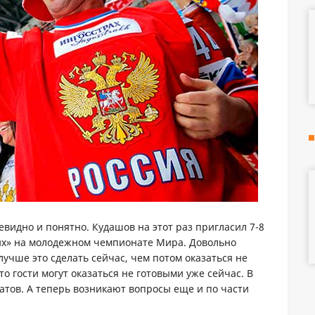
чевидно и понятно. Кудашов на этот раз пригласил 7-8
ных» на молодежном чемпионате Мира. Довольно
учше это сделать сейчас, чем потом оказаться не
о гости могут оказаться не готовыми уже сейчас. В
татов. А теперь возникают вопросы еще и по части