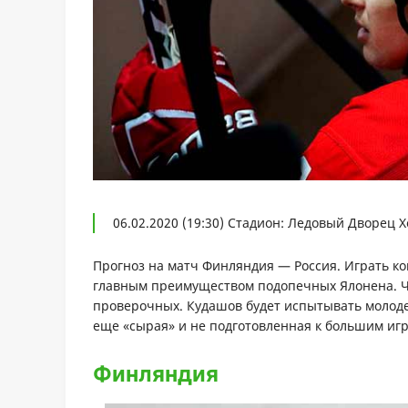
06.02.2020 (19:30) Стадион: Ледовый Дворец 
Прогноз на матч Финляндия — Россия. Играть ком
главным преимуществом подопечных Ялонена. Что
проверочных. Кудашов будет испытывать молодеж
еще «сырая» и не подготовленная к большим игр
Финляндия