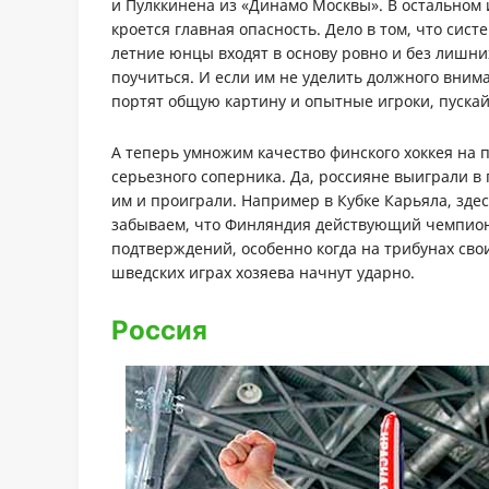
и Пулккинена из «Динамо Москвы». В остальном 
кроется главная опасность. Дело в том, что сис
летние юнцы входят в основу ровно и без лишни
поучиться. И если им не уделить должного внима
портят общую картину и опытные игроки, пускай
А теперь умножим качество финского хоккея на 
серьезного соперника. Да, россияне выиграли в 
им и проиграли. Например в Кубке Карьяла, здесь
забываем, что Финляндия действующий чемпион М
подтверждений, особенно когда на трибунах сво
шведских играх хозяева начнут ударно.
Россия