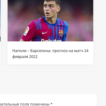
Наполи – Барселона: прогноз на матч 24
февраля 2022
ательные поля помечены
*