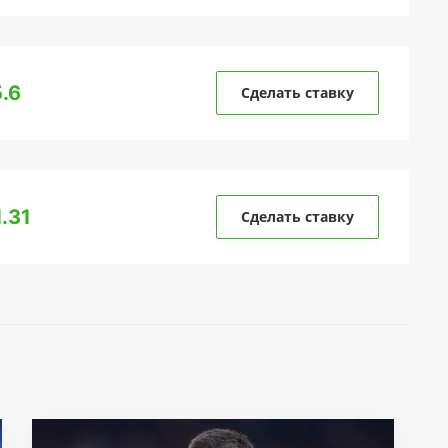
.6
Сделать ставку
1.31
Сделать ставку