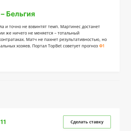
 – Бельгия
ла и точно не взвинтят темп. Мартинес достанет
ии же ничего не меняется – тотальный
контратаках. Матч не пахнет результативностью, но
льных хозяев. Портал TopBet советует прогноз
Ф1
11
Сделать ставку