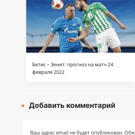
Бетис – Зенит: прогноз на матч 24
февраля 2022
Добавить комментарий
Ваш адрес email не будет опубликован.
Обяз