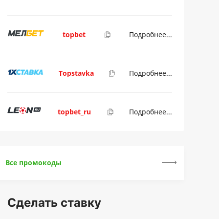
topbet
Подробнее...
Topstavka
Подробнее...
topbet_ru
Подробнее...
Все промокоды
Сделать ставку