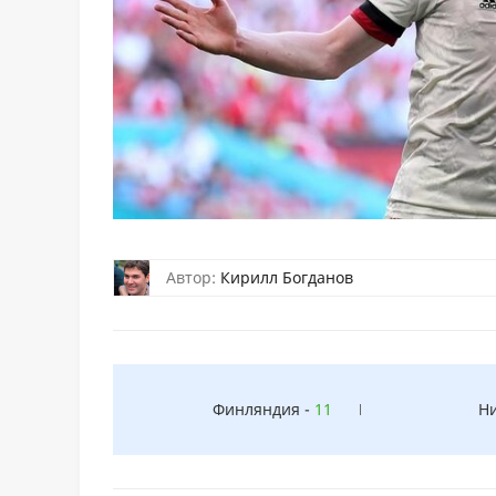
Автор:
Кирилл Богданов
Финляндия -
11
Ни