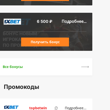
Подробнее...
6 500 ₽
Получить бонус
Все бонусы
Промокоды
topbetwin
Подробнее...