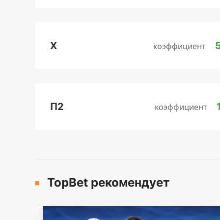
Х
5
коэффициент
П2
коэффициент
TopBet рекомендует