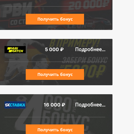
Получить бонус
Подробнее...
5 000 ₽
Получить бонус
Подробнее...
16 000 ₽
Получить бонус