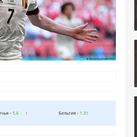
чья -
5.6
Бельгия -
1.31