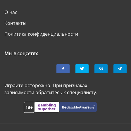
О нас
Контакты
Политика конфиденциальности
Мы в соцсетях
Играйте осторожно. При признаках
зависимости обратитесь к специалисту.