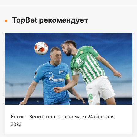
TopBet рекомендует
Бетис – Зенит: прогноз на матч 24 февраля
2022