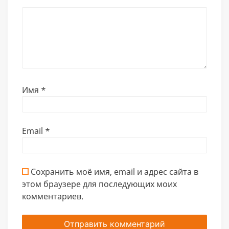
Имя
*
Email
*
Сохранить моё имя, email и адрес сайта в
этом браузере для последующих моих
комментариев.