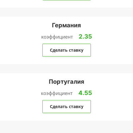
Германия
2.35
коэффициент
Сделать ставку
Португалия
4.55
коэффициент
Сделать ставку