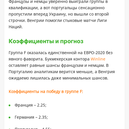
Французы и немцы уверенно выиграли группы в
квалификации, а вот португальцы сенсационно
пропустили вперед Украину, но вышли со второй
строчки. Венгрии помогли стыковые матчи Лиги
Наций.
Коэффициенты и прогноз
Группа F оказалась единственной на ЕВРО-2020 без
явного фаворита. Букмекерская контора
Winline
оставляет равные шансы французам и немцам. В
Португалию аналитикам верится меньше, а Венгрия
ожидаемо лишилась даже минимальных шансов.
Коэффициенты на победу в группе F:
Франция – 2.25;
Германия – 2.35;