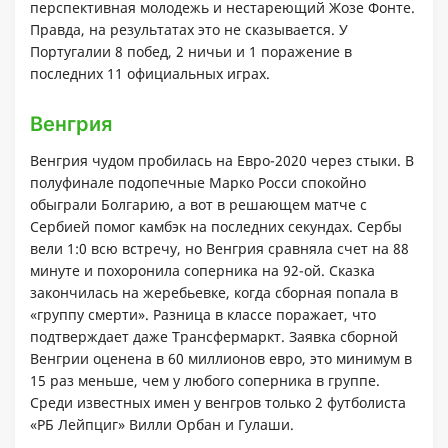
перспективная молодежь и нестареющий Жозе Фонте.
Правда, на результатах это не сказывается. У
Португалии 8 побед, 2 ничьи и 1 поражение в
последних 11 официальных играх.
Венгрия
Венгрия чудом пробилась на Евро-2020 через стыки. В
полуфинале подопечные Марко Росси спокойно
обыграли Болгарию, а вот в решающем матче с
Сербией помог камбэк на последних секундах. Сербы
вели 1:0 всю встречу, но Венгрия сравняла счет на 88
минуте и похоронила соперника на 92-ой. Сказка
закончилась на жеребьевке, когда сборная попала в
«группу смерти». Разница в классе поражает, что
подтверждает даже Трансфермаркт. Заявка сборной
Венгрии оценена в 60 миллионов евро, это минимум в
15 раз меньше, чем у любого соперника в группе.
Среди известных имен у венгров только 2 футболиста
«РБ Лейпциг» Вилли Орбан и Гулаши.