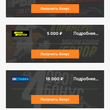
Получить бонус
Подробнее...
5 000 ₽
Получить бонус
Подробнее...
16 000 ₽
Получить бонус