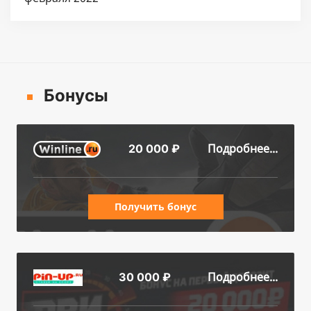
Бонусы
Подробнее...
20 000 ₽
Получить бонус
Подробнее...
30 000 ₽