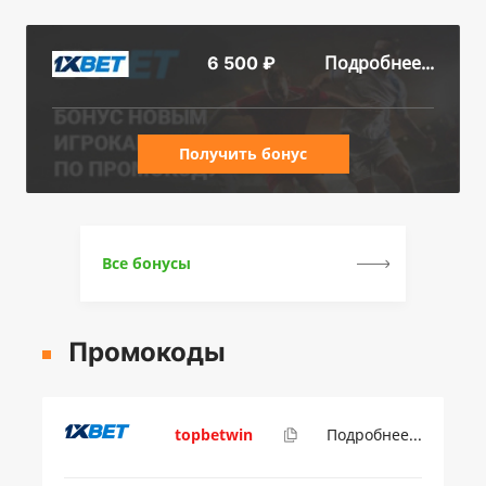
Подробнее...
6 500 ₽
Получить бонус
Все бонусы
Промокоды
topbetwin
Подробнее...