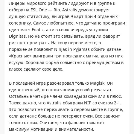
Лидеры мирового рейтинга лидируют и в группе к
отбору на ESL One — Rio. Astralis демонстрирует
лучшую статистику, выиграв 9 карт при 4 отданных
сопернику. Самое любопытное, что датчане проиграли
один матч Fnatic, а те в свою очередь уступили
Dignitas. Но не стоит это связывать, вряд ли фаворит
рискнет проиграть. На кону первое место, а
поражение позволит Ninjas in Pyjamas обойти датчан.
«Красные» выиграли три последних матча, два из них
всухую. Хорошая форма совместно с преимуществом в
классе сделают свое дело.
В последней игре разочаровал только Magisk. Он
единственный, кто показал минусовой результат.
Остальные четыре члена команды закончили в плюс.
Также важно, что Astralis обыграли NIP со счетом 2-1.
Это позволит не переживать о первом месте в группе,
если датчане больше не потеряют очки. Все зависит
только от них. Считаем, что фаворит покажет
максимум мотивации и внимательности.