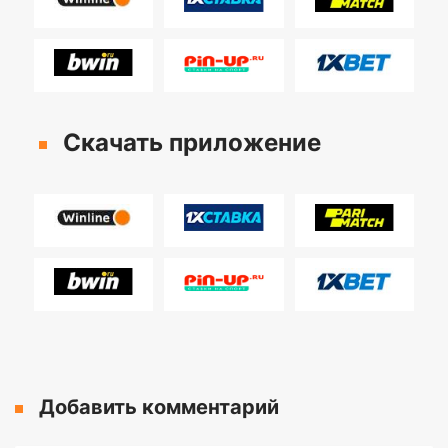
Скачать приложение
Добавить комментарий