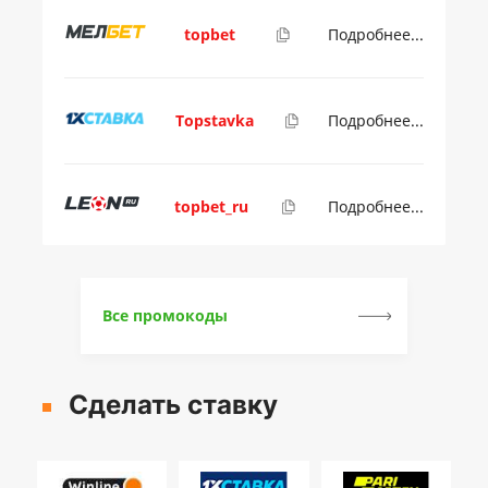
topbet
Подробнее...
Topstavka
Подробнее...
topbet_ru
Подробнее...
Все промокоды
Сделать ставку