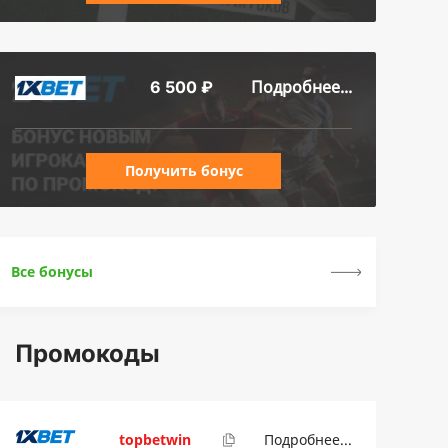
Подробнее...
6 500 ₽
Получить бонус
Все бонусы
Промокоды
topbetwin
Подробнее...