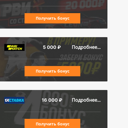
Получить бонус
Подробнее...
5 000 ₽
Получить бонус
Подробнее...
16 000 ₽
Получить бонус