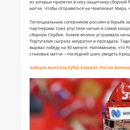
из которых прилетел в ногу защитнику сборной 
матчи. Чтобы отправиться на Чемпионат Мира, н
Потенциальным соперником россиян в борьбе за 
партнерами тоже упустили ничью в самой концо
сборную Сербии. Хозяев вполне устраивала ничья
Португалия сыграла аккуратно и прогадала: Тад
вырвал победу на 90 минуте. Напоминаем, что Ро
стыковые матчи – последний шанс увидеть Кри
Швеция выиграла Кубок Карьяла. Россия финиш