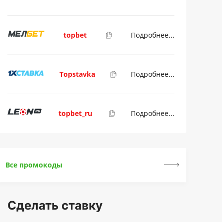
topbet
Подробнее...
Topstavka
Подробнее...
topbet_ru
Подробнее...
Все промокоды
Сделать ставку