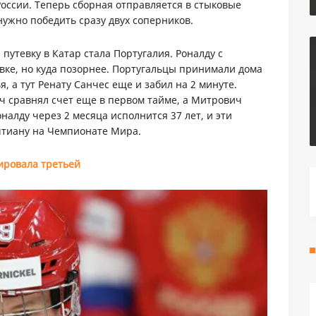
России. Теперь сборная отправляется в стыковые
ужно победить сразу двух соперников.
путевку в Катар стала Португалия. Роналду с
вке, но куда позорнее. Португальцы принимали дома
, а тут Ренату Санчес еще и забил на 2 минуте.
ич сравнял счет еще в первом тайме, а Митрович
налду через 2 месяца исполнится 37 лет, и эти
штиану на Чемпионате Мира.
ировала третьей