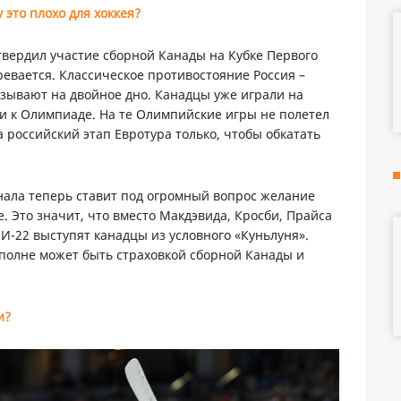
 это плохо для хоккея?
твердил участие сборной Канады на Кубке Первого
ревается. Классическое противостояние Россия –
азывают на двойное дно. Канадцы уже играли на
ки к Олимпиаде. На те Олимпийские игры не полетел
 российский этап Евротура только, чтобы обкатать
нала теперь ставит под огромный вопрос желание
. Это значит, что вместо Макдэвида, Кросби, Прайса
И-22 выступят канадцы из условного «Куньлуня».
вполне может быть страховкой сборной Канады и
и?