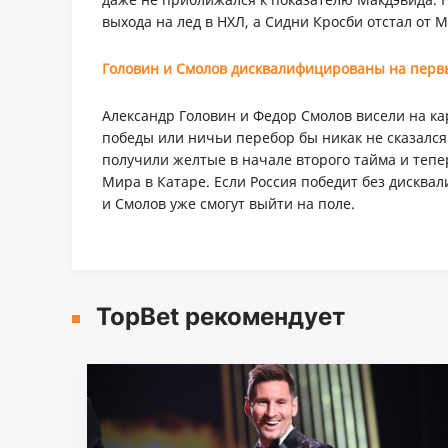
выхода на лед в НХЛ, а Сидни Кросби отстал от Ма
Головин и Смолов дисквалифицированы на первы
Александр Головин и Федор Смолов висели на ка
победы или ничьи перебор бы никак не сказался 
получили желтые в начале второго тайма и тепе
Мира в Катаре. Если Россия победит без дисква
и Смолов уже смогут выйти на поле.
TopBet рекомендует