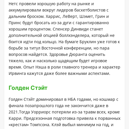
Нетс провели хорошую работу на рынке и
аккумулировали вокруг лидеров баскетболистов с
дальним броском. Харрис, ЛеВерт, Шэмет, Грин и
Принс будут бросать из-за дуги с гарантированно
хорошим процентом. Спенсер Динвиди станет
дополнительной опцией боллхэнделера, который не
боится идти под кольцо. На бумаге Бруклин уже готов к
борьбе за титул Восточной конференции, но пара
вопросов найдется. Здоровье Дюранта оценить
тяжело, как и насколько щадящим будет игровое
время. Опыт Нэша в роли главного тренера и характер
Ирвинга кажутся даже более важными аспектами.
Голден Стэйт
Голден Стэйт доминировал в НБА годами, но кошмар с
финала позапрошлого года не закончится даже в
2021.Тогда Уорриорс потеряли из-за травм всех, кроме
Карри. Предсезонная подготовка привела к порванных
«крестам» Томпсона. Клэй выбыл минимум на год, и