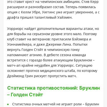
это ставит крест на чемпионских амбициях. Стив Керр
расширил и разнообразил состав. Теперь появилась
опция с Келли Убре, Уиггинс уже играет увереннее, а с
драфта пришел талантливый Уайзмен.
Уорриорс найдет дополнительные варианты атаки, но
для борьбы на серьезном уровне этого мало. Поэтому
клуб ставит на ветеранов: пригласили Бэйзмора и
Уоннамейкера, и даже Джереми Лина. Попытки
вернуть Голден Стэйт в чемпионскую гонку
напоминают агонию. В дебюте сезона команда
встретится с гораздо более атакующим Бруклином –
матч-ап крайне неудобен для Уорриорс. Ситуацию
осложняет прогноз медицинского штаба, по которому
Дрэймонд Грин рискует пропустить матч.
Статистика противостояний: Бруклин
– Голден Стэйт
Статистика очных матчей не играет роли – Бруклин