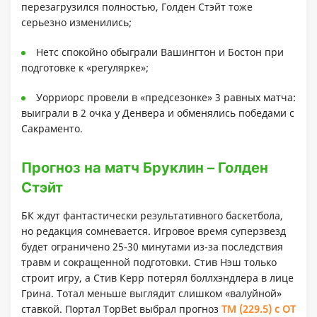
перезагрузился полностью, Голден Стэйт тоже
серьезно изменились;
Нетс спокойно обыграли Вашингтон и Бостон при
подготовке к «регулярке»;
Уорриорс провели в «предсезонке» 3 равных матча:
выиграли в 2 очка у Денвера и обменялись победами с
Сакраменто.
Прогноз на матч Бруклин – Голден
Стэйт
БК ждут фантастически результативного баскетбола,
но редакция сомневается. Игровое время суперзвезд
будет ограничено 25-30 минутами из-за последствия
травм и сокращенной подготовки. Стив Нэш только
строит игру, а Стив Керр потерял боллхэндлера в лице
Грина. Тотал меньше выглядит слишком «валуйной»
ставкой. Портал TopBet выбрал прогноз
ТМ (229.5) с ОТ