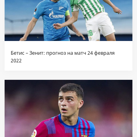
Бетис – Зенит: прогноз на матч 24 февраля
2022