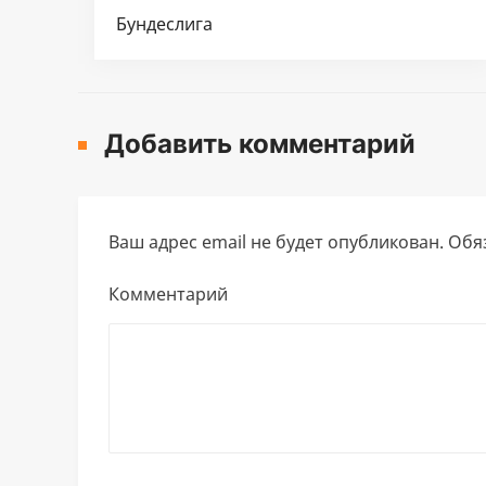
Бундеслига
Добавить комментарий
Ваш адрес email не будет опубликован.
Обяз
Комментарий