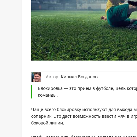
Автор:
Кирилл Богданов
Блокировка — это прием в футболе, цель кот
команды.
Чаще всего блокировку используют для выхода м
соперник. Это даст возможность ввести мяч в иг
боковой линии.