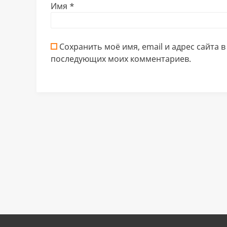
Имя
*
Сохранить моё имя, email и адрес сайта в
последующих моих комментариев.