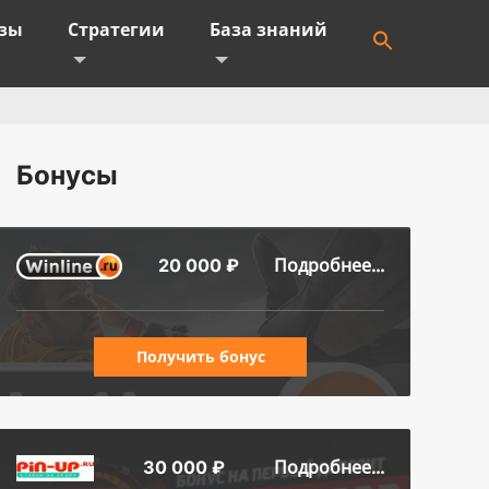
зы
Стратегии
База знаний
Search
for:
Бонусы
Подробнее...
20 000 ₽
Получить бонус
Подробнее...
30 000 ₽