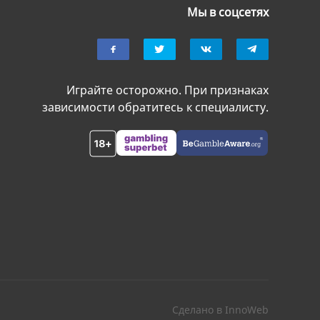
Мы в соцсетях
Играйте осторожно. При признаках
зависимости обратитесь к специалисту.
Сделано в
InnoWeb