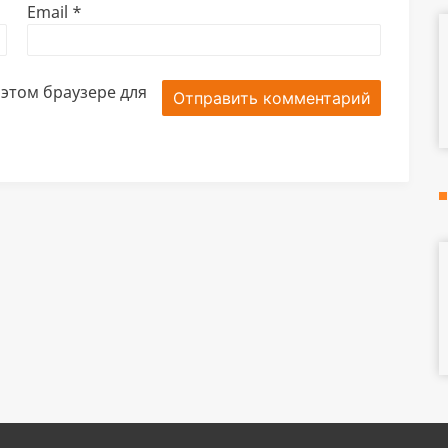
Email
*
 этом браузере для