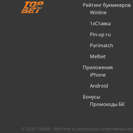
Рейтинг букмекеров
Winline
1хСтавка
Pin-up ru
Parimatch
Melbet
Приложения
iPhone
Android
Бонусы
Промокоды БК
© 2026 TopBet - Беттинг и результаты спортивных м