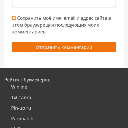
Сохранить моё имя, email и адрес сайта в
этом браузере для последующих моих
комментариев.
Рейтинг букмекеров
Winline
1хСтавка
Pin-up ru
Parimatch