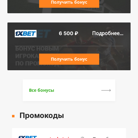
Получить бонус
Подробнее...
6 500 ₽
Получить бонус
Все бонусы
Промокоды