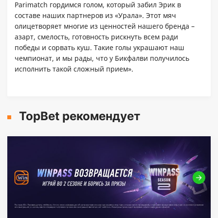
Parimatch гордимся голом, который забил Эрик в
составе наших партнеров из «Урала». Этот мяч
олицетворяет многие из ценностей нашего бренда –
азарт, смелость, готовность рискнуть всем ради
победы и сорвать куш. Такие голы украшают наш
чемпионат, и мы рады, что у Бикфалви получилось
исполнить такой сложный прием».
TopBet рекомендует