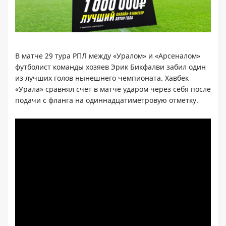
В матче 29 тура РПЛ между «Уралом» и «Арсеналом»
футболист команды хозяев Эрик Бикфалви забил один
из лучших голов нынешнего чемпионата. Хавбек
«Урала» сравнял счет в матче ударом через себя после
подачи с фланга на одиннадцатиметровую отметку.