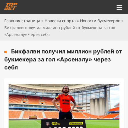
Главная страница
»
Новости спорта
»
Новости букмекеров
»
Бикфалви получил миллион рублей от букмекера за гол
«Арсеналу» через себя
Бикфалви получил миллион рублей от
букмекера за гол «Арсеналу» через
себя