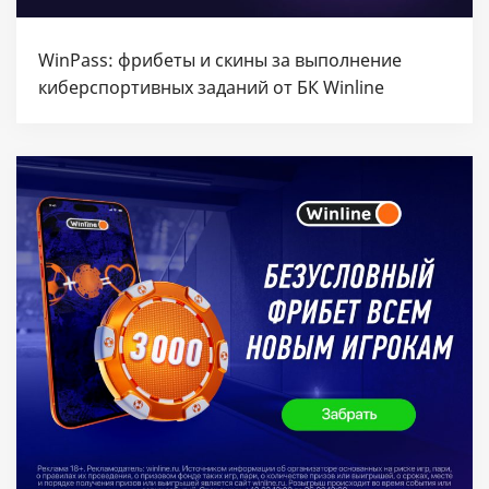
WinPass: фрибеты и скины за выполнение
киберспортивных заданий от БК Winline