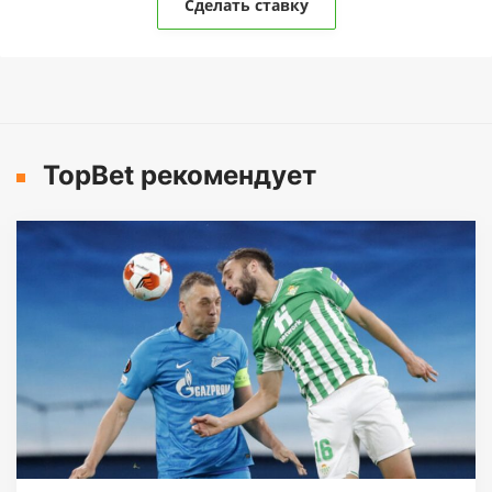
Сделать ставку
TopBet рекомендует