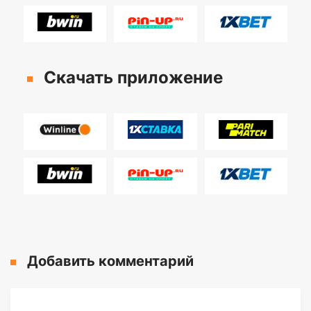
Скачать приложение
Добавить комментарий