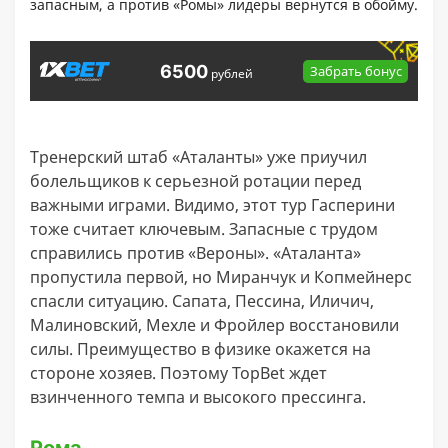
запасным, а против «Ромы» лидеры вернутся в обойму.
6500
Забрать бонус
рублей
Тренерский штаб «Аталанты» уже приучил
болельщиков к серьезной ротации перед
важными играми. Видимо, этот тур Гасперини
тоже считает ключевым. Запасные с трудом
справились против «Вероны». «Аталанта»
пропустила первой, но Миранчук и Копмейнерс
спасли ситуацию. Сапата, Пессина, Иличич,
Малиновский, Мехле и Фройлер восстановили
силы. Преимущество в физике окажется на
стороне хозяев. Поэтому TopBet ждет
взинченного темпа и высокого прессинга.