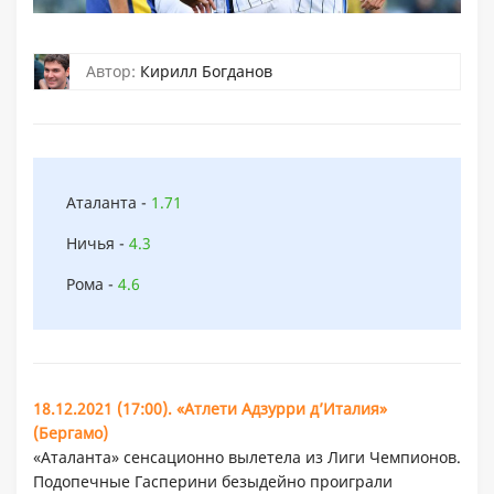
Автор:
Кирилл Богданов
Аталанта -
1.71
Ничья -
4.3
Рома -
4.6
18.12.2021 (17:00). «Атлети Адзурри д’Италия»
(Бергамо)
«Аталанта» сенсационно вылетела из Лиги Чемпионов.
Подопечные Гасперини безыдейно проиграли