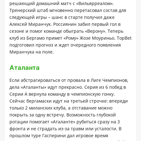
решающий домашний матч с «Вильярреалом».
Тренерский штаб мгновенно перетасовал состав для
следующей игры – шанс в старте получил даже
Алексей Миранчук. Россиянин забил первый гол в
сезоне и помог команде обыграть «Верону». Теперь
клуб из Бергамо примет «Рому» Жозе Моуриньо. TopBet
подготовил прогноз и ждет очередного появления
Миранчука на поле.
Аталанта
Если абстрагироваться от провала в Лиге Чемпионов,
дела «Аталанты» идут прекрасно. Серия из 6 побед в
Серии А вернула команду в чемпионскую гонку.
Сейчас бергамаски идут на третьей строчке: впереди
только 2 миланских клуба, а отставание можно
покрыть за одну встречу. Возможность глубокой
ротации помогает «Аталанте» рубиться сразу на 3
фронта и не страдать из-за травм или усталости. В
прошлом туре Гасперини дал игровое время