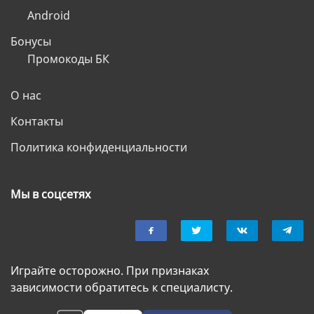
Android
Бонусы
Промокоды БК
О нас
Контакты
Политика конфиденциальности
Мы в соцсетях
Играйте осторожно. При признаках
зависимости обратитесь к специалисту.