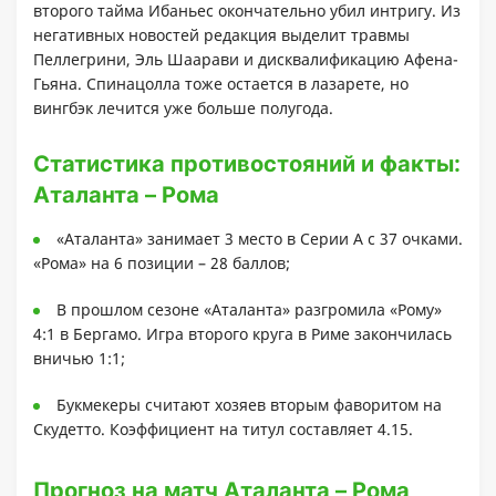
второго тайма Ибаньес окончательно убил интригу. Из
негативных новостей редакция выделит травмы
Пеллегрини, Эль Шаарави и дисквалификацию Афена-
Гьяна. Спинацолла тоже остается в лазарете, но
вингбэк лечится уже больше полугода.
Статистика противостояний и факты:
Аталанта – Рома
«Аталанта» занимает 3 место в Серии А с 37 очками.
«Рома» на 6 позиции – 28 баллов;
В прошлом сезоне «Аталанта» разгромила «Рому»
4:1 в Бергамо. Игра второго круга в Риме закончилась
вничью 1:1;
Букмекеры считают хозяев вторым фаворитом на
Скудетто. Коэффициент на титул составляет 4.15.
Прогноз на матч Аталанта – Рома