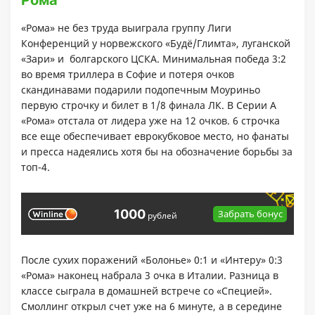
Рома
«Рома» не без труда выиграла группу Лиги
Конференций у норвежского «Будё/Глимта», луганской
«Зари» и болгарского ЦСКА. Минимальная победа 3:2
во время триллера в Софие и потеря очков
скандинавами подарили подопечным Моуриньо
первую строчку и билет в 1/8 финала ЛК. В Серии А
«Рома» отстала от лидера уже на 12 очков. 6 строчка
все еще обеспечивает еврокубковое место, но фанаты
и пресса надеялись хотя бы на обозначение борьбы за
топ-4.
1000
Забрать бонус
рублей
После сухих поражений «Болонье» 0:1 и «Интеру» 0:3
«Рома» наконец набрала 3 очка в Италии. Разница в
классе сыграла в домашней встрече со «Специей».
Смоллинг открыл счет уже на 6 минуте, а в середине