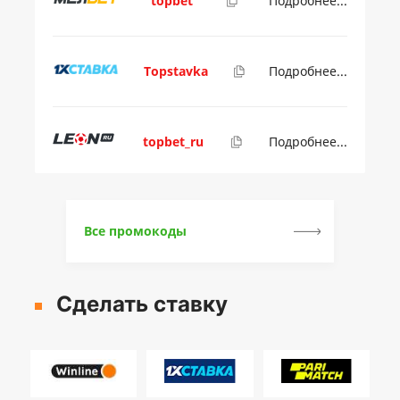
topbet
Подробнее...
Topstavka
Подробнее...
topbet_ru
Подробнее...
Все промокоды
Сделать ставку