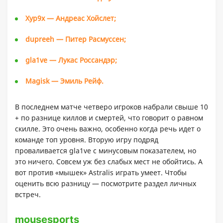
Xyp9x — Андреас Хойслет;
dupreeh — Питер Расмуссен;
gla1ve — Лукас Россандэр;
Magisk — Эмиль Рейф.
В последнем матче четверо игроков набрали свыше 10
+ по разнице киллов и смертей, что говорит о равном
скилле. Это очень важно, особенно когда речь идет о
команде топ уровня. Вторую игру подряд
проваливается gla1ve с минусовым показателем, но
это ничего. Совсем уж без слабых мест не обойтись. А
вот против «мышек» Astralis играть умеет. Чтобы
оценить всю разницу — посмотрите раздел личных
встреч.
mousesports