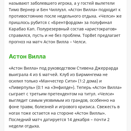
называют заболевшего игрока, а у гостей вылетели
Тимо Вернер и Бен Чиллуэл. «Астон Вилла» подходит к
противостоянию после недельного отдыха. «Челси» же
пришлось рубится с «Брентфордом» за полуфинал
Карабао Кап. Полурезервный состав «аристократов»
справился, пусть и не без проблем. TopBet предлагает
прогноз на матч Астон Вилла – Челси.
Астон Вилла
«Астон Вилла» под руководством Стивена Джеррарда
выиграла 4 из 6 матчей. Клуб из Бирмингема не
осилил только «Манчестер Сити» (1:2 дома) и
«Ливерпуль» (0:1 на «Энфилде»). Теперь «Астон Вилла»
сыграет с третьим претендентом на титул. «Челси»
выглядит самым уязвимым из грандов, особенно на
фоне травм, болезней и игрового кризиса. Свежесть в
ногах тоже остается на стороне «Астон Виллы».
Последний матч датируется 14 декабря – почти 2
недели отдыха.