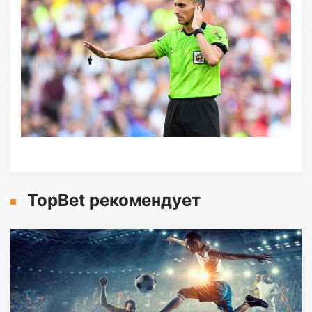
TopBet рекомендует