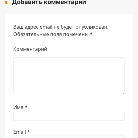
Добавить комментарий
Ваш адрес email не будет опубликован.
Обязательные поля помечены
*
Комментарий
Имя
*
Email
*