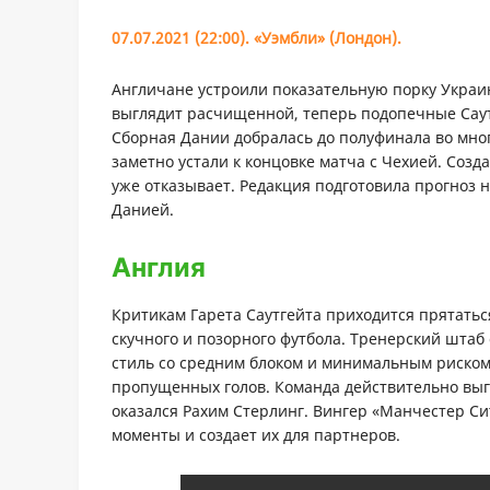
07.07.2021 (22:00). «Уэмбли» (Лондон).
Англичане устроили показательную порку Украин
выглядит расчищенной, теперь подопечные Саут
Сборная Дании добралась до полуфинала во мно
заметно устали к концовке матча с Чехией. Созд
уже отказывает. Редакция подготовила прогноз 
Данией.
Англия
Критикам Гарета Саутгейта приходится прятатьс
скучного и позорного футбола. Тренерский штаб
стиль со средним блоком и минимальным риском.
пропущенных голов. Команда действительно выг
оказался Рахим Стерлинг. Вингер «Манчестер Си
моменты и создает их для партнеров.