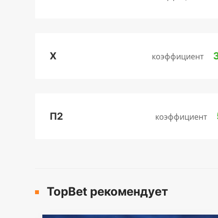
Х
коэффициент
П2
коэффициент
TopBet рекомендует