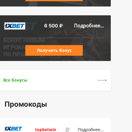
Подробнее...
6 500 ₽
Получить бонус
Все бонусы
Промокоды
topbetwin
Подробнее...