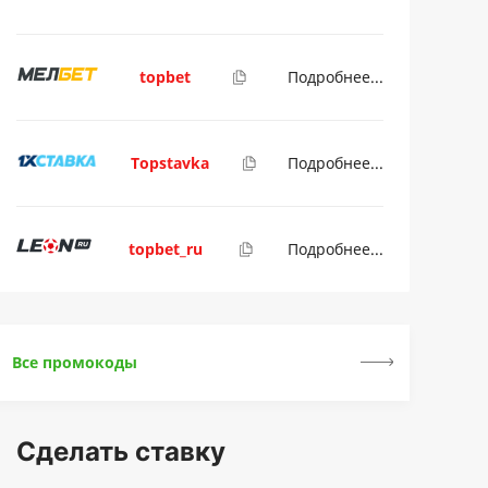
topbet
Подробнее...
Topstavka
Подробнее...
topbet_ru
Подробнее...
Все промокоды
Сделать ставку