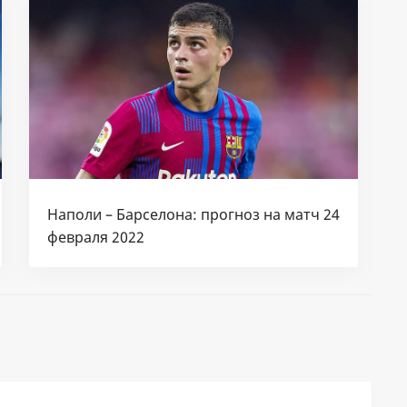
Наполи – Барселона: прогноз на матч 24
февраля 2022