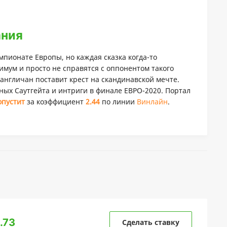
ания
пионате Европы, но каждая сказка когда-то
имум и просто не справятся с оппонентом такого
 англичан поставит крест на скандинавской мечте.
ых Саутгейта и интриги в финале ЕВРО-2020. Портал
опустит
за коэффициент
2.44
по линии
Винлайн
.
1.73
Сделать ставку