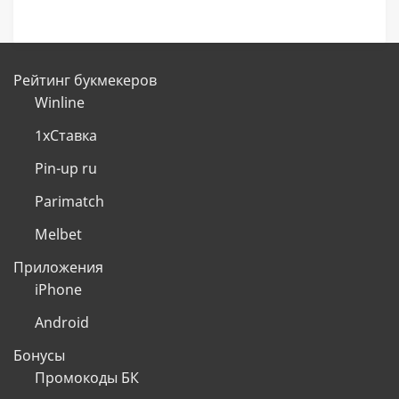
Рейтинг букмекеров
Winline
1хСтавка
Pin-up ru
Parimatch
Melbet
Приложения
iPhone
Android
Бонусы
Промокоды БК