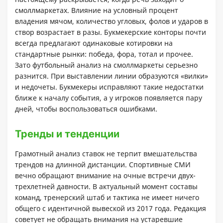
смоллмаркетах. Влияние на условный процент
владения мячом, количество угловых, фолов и ударов в
створ возрастает в разы. Букмекерские конторы почти
всегда предлагают одинаковые котировки на
стандартные рынки: победа, фора, тотал и прочее.
Зато футбольный анализ на смоллмаркеты серьезно
разнится. При выставлении линии образуются «вилки»
и недочеты. Букмекеры исправляют такие недостатки
ближе к началу события, а у игроков появляется пару
дней, чтобы воспользоваться ошибками.
Тренды и тенденции
Грамотный анализ ставок не терпит вмешательства
трендов на длинной дистанции. Спортивные СМИ
вечно обращают внимание на очные встречи двух-
трехлетней давности. В актуальный момент составы
команд, тренерский штаб и тактика не имеет ничего
общего с идентичной вывеской из 2017 года. Редакция
советует не обращать внимания на устаревшие