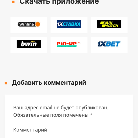
Скачать приложение
Добавить комментарий
Ваш адрес email не будет опубликован.
Обязательные поля помечены
*
Комментарий