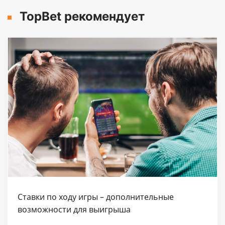
TopBet рекомендует
Ставки по ходу игры – дополнительные
возможности для выигрыша