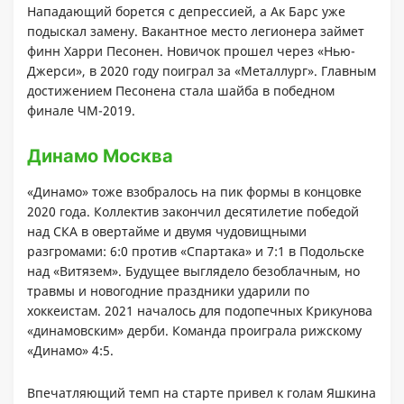
Нападающий борется с депрессией, а Ак Барс уже
подыскал замену. Вакантное место легионера займет
финн Харри Песонен. Новичок прошел через «Нью-
Джерси», в 2020 году поиграл за «Металлург». Главным
достижением Песонена стала шайба в победном
финале ЧМ-2019.
Динамо Москва
«Динамо» тоже взобралось на пик формы в концовке
2020 года. Коллектив закончил десятилетие победой
над СКА в овертайме и двумя чудовищными
разгромами: 6:0 против «Спартака» и 7:1 в Подольске
над «Витязем». Будущее выглядело безоблачным, но
травмы и новогодние праздники ударили по
хоккеистам. 2021 началось для подопечных Крикунова
«динамовским» дерби. Команда проиграла рижскому
«Динамо» 4:5.
Впечатляющий темп на старте привел к голам Яшкина