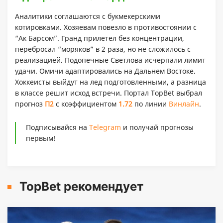
Аналитики соглашаются с букмекерскими
котировками. Хозяевам повезло в противостоянии с
“Ак Барсом”. Гранд прилетел без концентрации,
перебросал “моряков” в 2 раза, но не сложилось с
реализацией. Подопечные Светлова исчерпали лимит
удачи. Омичи адаптировались на Дальнем Востоке.
Хоккеисты выйдут на лед подготовленными, а разница
в классе решит исход встречи. Портал TopBet выбрал
прогноз
П2
с коэффициентом
1.72
по линии
Винлайн
.
Подписывайся на
Telegram
и получай прогнозы
первым!
TopBet рекомендует