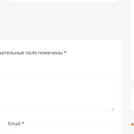
ательные поля помечены
*
Email
*