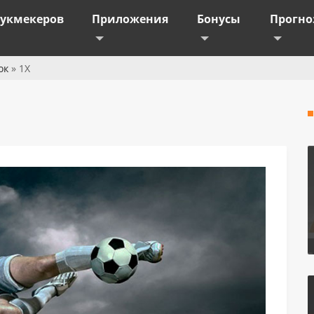
букмекеров
Приложения
Бонусы
Прогно
ок
»
1X