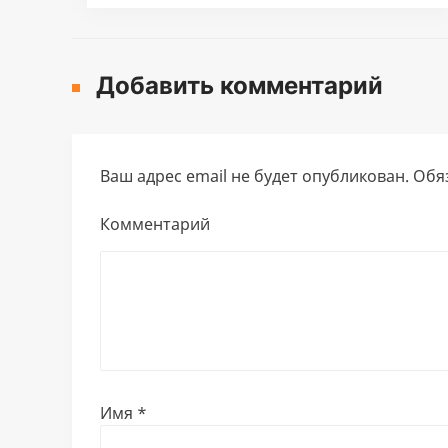
Добавить комментарий
Ваш адрес email не будет опубликован.
Обяз
Комментарий
Имя
*