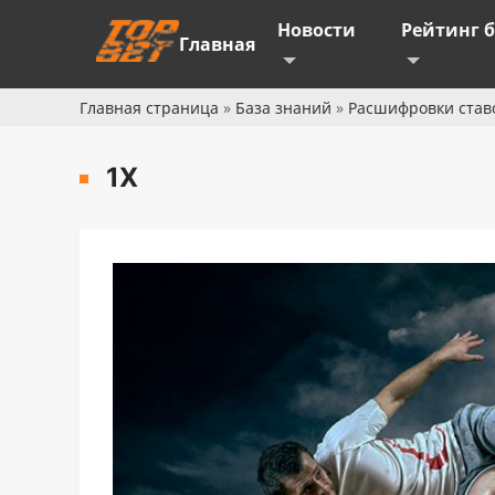
Новости
Рейтинг 
Главная
Главная страница
»
База знаний
»
Расшифровки став
1X