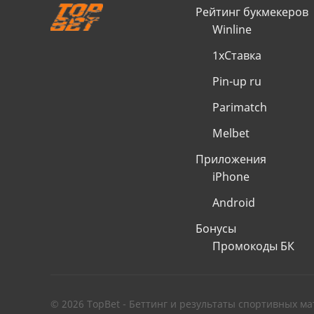
Рейтинг букмекеров
Winline
1хСтавка
Pin-up ru
Parimatch
Melbet
Приложения
iPhone
Android
Бонусы
Промокоды БК
© 2026 TopBet - Беттинг и результаты спортивных м