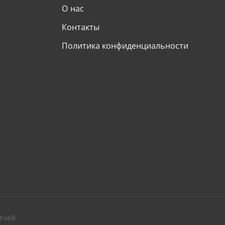
О нас
Контакты
Политика конфиденциальности
атчей