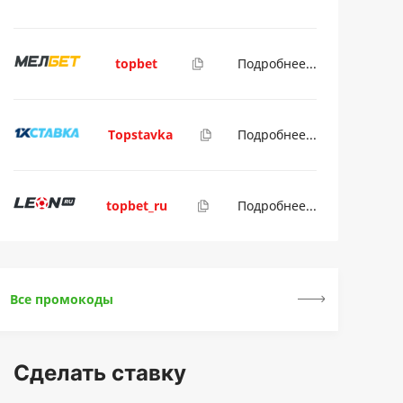
topbet
Подробнее...
Topstavka
Подробнее...
topbet_ru
Подробнее...
Все промокоды
Сделать ставку