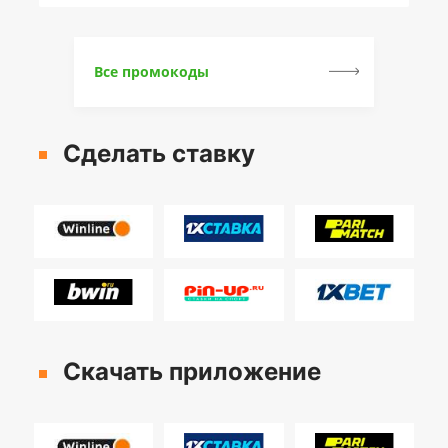
Все промокоды
Сделать ставку
Скачать приложение