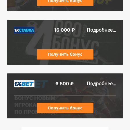
Получить бонус
Подробнее...
16 000 ₽
Получить бонус
Подробнее...
6 500 ₽
Получить бонус