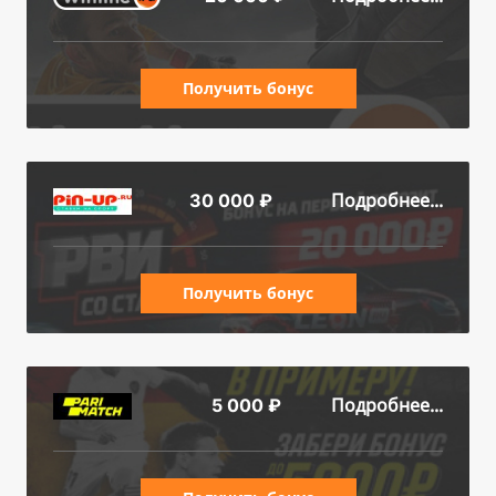
Получить бонус
Подробнее...
30 000 ₽
Получить бонус
Подробнее...
5 000 ₽