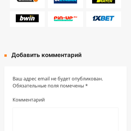
Добавить комментарий
Ваш адрес email не будет опубликован.
Обязательные поля помечены
*
Комментарий