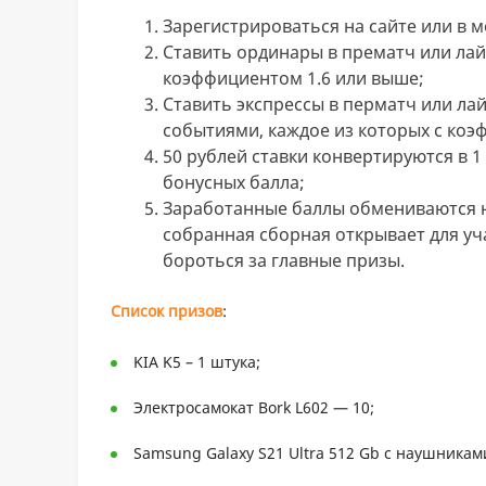
Зарегистрироваться на сайте или в
Ставить ординары в прематч или лайв
коэффициентом 1.6 или выше;
Ставить экспрессы в перматч или лай
событиями, каждое из которых с коэ
50 рублей ставки конвертируются в 1
бонусных балла;
Заработанные баллы обмениваются н
собранная сборная открывает для уч
бороться за главные призы.
Список призов
:
KIA K5 – 1 штука;
Электросамокат Bork L602 — 10;
Samsung Galaxy S21 Ultra 512 Gb с наушникам