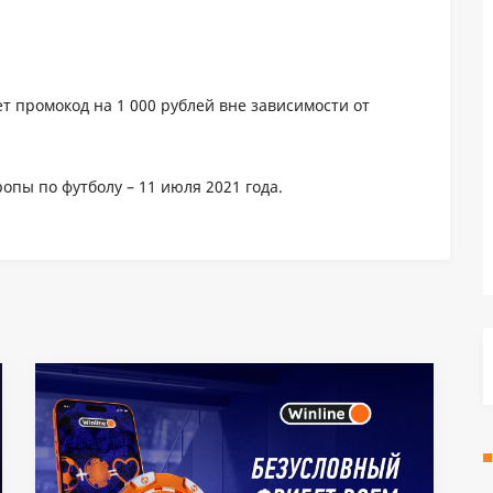
т промокод на 1 000 рублей вне зависимости от
пы по футболу – 11 июля 2021 года.