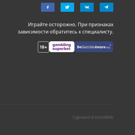
Играйте осторожно. При признаках
зависимости обратитесь к специалисту.
Сделано в
InnoWeb